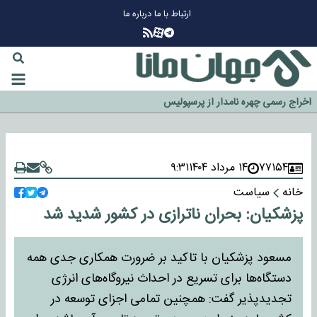
ارتباط با ما
درباره ما
چرا طلا دوباره افزایشی شد؟
گزینه جدایی اوسمار روی میز مدیران پرسپولیس
آیا رئیس جمهور آمریکا قانون را دور می‌زند؟
اخراج رسمی چهره نامدار از پرسپولیس
سازمان اطلاعات سپاه: پروژه دولت ترامپ برای مهار چین، روسیه و اروپا شکست
خورد
۷۷۱۵۴
۱۴ مرداد ۱۴۰۴
۹:۳۱
خانه
سیاست
پزشکیان: بحران ناترازی در کشور شدید شد
مسعود پزشکیان با تاکید بر ضرورت همکاری جدی همه
دستگاه‌ها برای تسریع در احداث نیروگاه‌های انرژی
تجدیدپذیر گفت: همچنین تمامی اجزای توسعه در