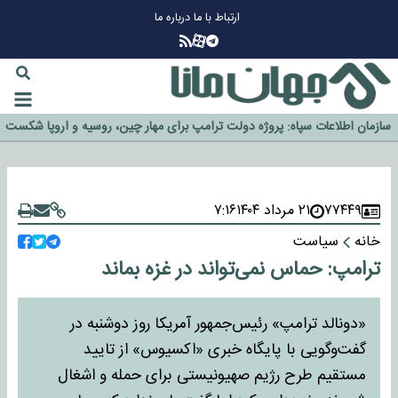
ارتباط با ما
درباره ما
چرا طلا دوباره افزایشی شد؟
گزینه جدایی اوسمار روی میز مدیران پرسپولیس
آیا رئیس جمهور آمریکا قانون را دور می‌زند؟
اخراج رسمی چهره نامدار از پرسپولیس
سازمان اطلاعات سپاه: پروژه دولت ترامپ برای مهار چین، روسیه و اروپا شکست
خورد
۷۷۴۴۹
۲۱ مرداد ۱۴۰۴
۷:۱۶
خانه
سیاست
ترامپ: حماس نمی‌تواند در غزه بماند
«دونالد ترامپ» رئیس‌جمهور آمریکا روز دوشنبه در
گفت‌وگویی با پایگاه خبری «اکسیوس» از تایید
مستقیم طرح رژیم صهیونیستی برای حمله و اشغال