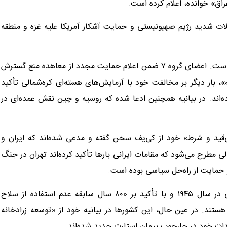
راق» خوانده، اعلام کرده است.
 طول جنگ ۱۲ روزه اخیر که با حملات شدید رژیم صهیونیستی و حمایت آشکار آمریکا علیه غزه و منطقه
این بیانیه علاوه بر موضوع ایران، به مسایل گسترده‌تری پرداخته است. اعضای گروه ۷ ضمن اعلام حمایت مجدد از معاهده منع گسترش
ژیم عدم اشاعه»، بار دیگر بر مخالفت خود با آزمایش‌های هسته‌ای کره‌شمالی تأکید
‌اند. در بیانیه همچنین ادعا شده که روسیه و چین نقش عمده‌ای در
‌قید و شرط» خود از کی‌یف سخن گفته و مدعی شده‌اند که ایران و
الی مطرح می‌شود که مقامات ایرانی بارها تأکید کرده‌اند تهران در جنگ
حمایت از راه‌حل سیاسی بوده است.
اعضای گروه ۷ همچنین با یادآوری فاجعه هیروشیما و ناگازاکی در سال ۱۹۴۵ و با تأکید بر «۸۰ سال سابقه عدم استفاده از سلاح
 هستند. در عین حال، این کشورها در بیانیه خود از «توسعه زرادخانه
هدات خود در چارچوب پیمان استارت جدید شده‌اند.