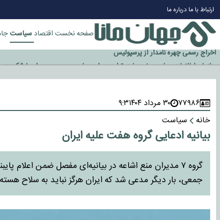
چرا طلا دوباره افزایشی شد؟
ارتباط با ما
درباره ما
گزینه جدایی اوسمار روی میز مدیران پرسپولیس
آیا رئیس جمهور آمریکا قانون را دور می‌زند؟
سیاست
صفحه نخست
اقتصاد
جام
اخراج رسمی چهره نامدار از پرسپولیس
سازمان اطلاعات سپاه: پروژه دولت ترامپ برای مهار چین، روسیه و اروپا شکست 
۷۷۹۸۶
۳۰ مرداد ۱۴۰۴
۹:۳
خانه
سیاست
بیانیه ادعایی گروه هفت علیه ایران
گروه ۷ مدیران منع اشاعه در بیانیه‌ای مفصل ضمن اعلام 
جمعی، بار دیگر مدعی شد که ایران هرگز نباید به سلاح هسته‌ا