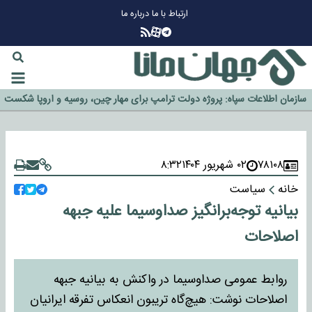
ارتباط با ما
درباره ما
چرا طلا دوباره افزایشی شد؟
گزینه جدایی اوسمار روی میز مدیران پرسپولیس
آیا رئیس جمهور آمریکا قانون را دور می‌زند؟
اخراج رسمی چهره نامدار از پرسپولیس
سازمان اطلاعات سپاه: پروژه دولت ترامپ برای مهار چین، روسیه و اروپا شکست
خورد
۷۸۱۰۸
۰۲ شهریور ۱۴۰۴
۸:۳۲
خانه
سیاست
بیانیه توجه‌برانگیز صداوسیما علیه جبهه
اصلاحات
روابط‌ عمومی صداوسیما در واکنش به بیانیه جبهه
اصلاحات نوشت: هیچ‌گاه تریبون انعکاس تفرقه ایرانیان