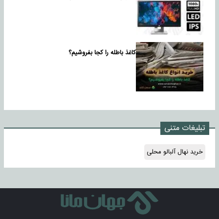
کاغذ باطله را کجا بفروشیم؟
تبلیغات متنی
خرید نهال آلبالو محلی