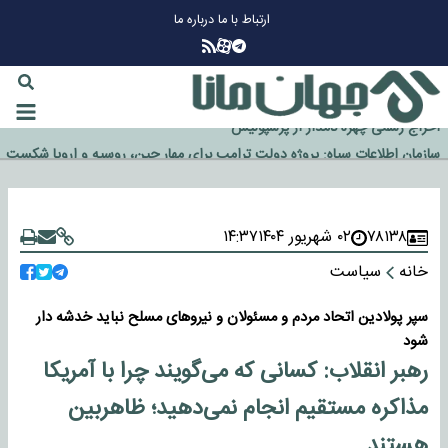
ارتباط با ما
درباره ما
چرا طلا دوباره افزایشی شد؟
گزینه جدایی اوسمار روی میز مدیران پرسپولیس
آیا رئیس جمهور آمریکا قانون را دور می‌زند؟
اخراج رسمی چهره نامدار از پرسپولیس
۷۸۱۳۸
۰۲ شهریور ۱۴۰۴
۱۴:۳۷
سازمان اطلاعات سپاه: پروژه دولت ترامپ برای مهار چین، روسیه و اروپا شکست
خانه
سیاست
خورد
سپر پولادین اتحاد مردم و مسئولان و نیروهای مسلح نباید خدشه دار
شود
رهبر انقلاب: کسانی که می‌گویند چرا با آمریکا
مذاکره مستقیم انجام نمی‌دهید؛ ظاهربین
هستند