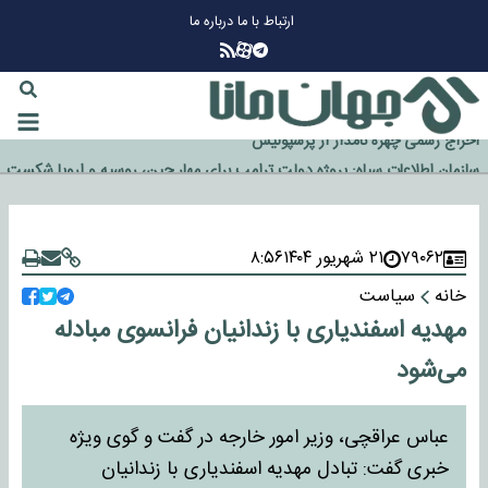
ارتباط با ما
درباره ما
چرا طلا دوباره افزایشی شد؟
گزینه جدایی اوسمار روی میز مدیران پرسپولیس
آیا رئیس جمهور آمریکا قانون را دور می‌زند؟
اخراج رسمی چهره نامدار از پرسپولیس
سازمان اطلاعات سپاه: پروژه دولت ترامپ برای مهار چین، روسیه و اروپا شکست
خورد
۷۹۰۶۲
۲۱ شهریور ۱۴۰۴
۸:۵۶
خانه
سیاست
مهدیه اسفندیاری با زندانیان فرانسوی مبادله
می‌شود
عباس عراقچی، وزیر امور خارجه در گفت و گوی ویژه
خبری گفت: تبادل مهدیه اسفندیاری با زندانیان