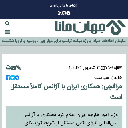
ارتباط با ما
درباره ما
چرا طلا دوباره افزایشی شد؟
گزینه جدایی اوسمار روی میز مدیران پرسپولیس
آیا رئیس جمهور آمریکا قانون را دور می‌زند؟
اخراج رسمی چهره نامدار از پرسپولیس
سازمان اطلاعات سپاه: پروژه دولت ترامپ برای مهار چین، روسیه و اروپا شکست
۷۹۰۶۸
۲۱ شهریور ۱۴۰۴
۱۱:۰
خورد
خانه
سیاست
عراقچی: همکاری ایران با آژانس کاملاً مستقل
است
وزیر امور خارجه ایران اعلام کرد همکاری با آژانس
بین‌المللی انرژی اتمی مستقل از شروط تروئیکای