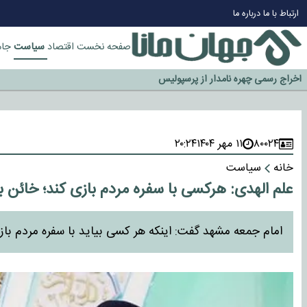
چرا طلا دوباره افزایشی شد؟
ارتباط با ما
درباره ما
گزینه جدایی اوسمار روی میز مدیران پرسپولیس
آیا رئیس جمهور آمریکا قانون را دور می‌زند؟
سیاست
صفحه نخست
اقتصاد
جام
اخراج رسمی چهره نامدار از پرسپولیس
سازمان اطلاعات سپاه: پروژه دولت ترامپ برای مهار چین، روسیه و اروپا شکست 
۸۰۰۲۴
۱۱ مهر ۱۴۰۴
۲۰:۲۴
خانه
سیاست
علم الهدی: هرکسی با سفره مردم بازی کند؛ خائن 
امام جمعه مشهد گفت: اینکه هر کسی بیاید با سفره مردم باز