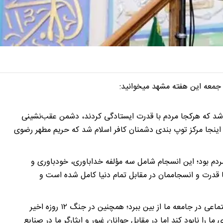
 جمعه این هفته مشهد میخوانید:
د شد که هرکجا مردم با قدرت ایستادگی کردند، دشمن عقب‌نشینی
، اینجا مرکز توپ بندی دشمنان کافر اسلام شد که حریم مطهر رضوی
 انسجام مردم بود؛ این انسجام شامل سه مؤلفه خداباوری، خودباوری و
ا قدرت و انسجاممان در مقابل تمام دنیا کامل شده است و
دشمن می‌خواهد خداباوری را با توسعه مفاسد اخلاقی و اجتماعی در جامعه ما از بین ببرد؛ همچنین در جنگ ۱۲ روزه اخیر
را نابود کند اما در مقابل جوانان غیور و ایثارگر ما در صنایع