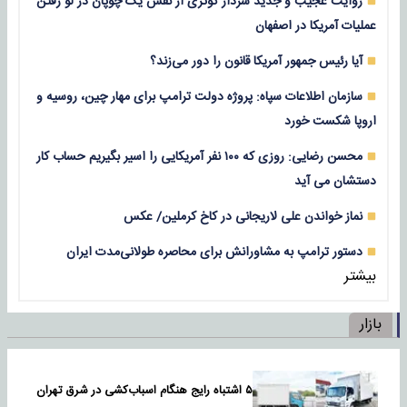
روایت عجیب و جدید سردار کوثری از نقش یک چوپان در لو رفتن
عملیات آمریکا در اصفهان
آیا رئیس جمهور آمریکا قانون را دور می‌زند؟
سازمان اطلاعات سپاه: پروژه دولت ترامپ برای مهار چین، روسیه و
اروپا شکست خورد
محسن رضایی: روزی که ۱۰۰ نفر آمریکایی را اسیر بگیریم حساب کار
دستشان می آید
نماز خواندن علی لاریجانی در کاخ کرملین/ عکس
دستور ترامپ به مشاورانش برای محاصره طولانی‌مدت ایران
بیشتر
بازار
۵ اشتباه رایج هنگام اسباب‌کشی در شرق تهران