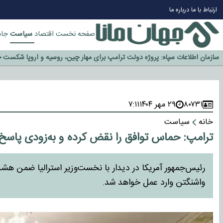
ارتباط با ما
درباره ما
چرا طلا دوباره افزایشی شد؟
گزینه جدایی اوسمار روی میز مدیران پرسپولیس
سیاست
صفحه نخست
اقتصاد
جام
آیا رئیس جمهور آمریکا قانون را دور می‌زند؟
اخراج رسمی چهره نامدار از پرسپولیس
سازمان اطلاعات سپاه: پروژه دولت ترامپ برای مهار چین، روسیه و اروپا شکست 
۸۰۷۳۱
۲۹ مهر ۱۴۰۴
۷:۱۱
خانه
سیاست
ترامپ: حماس توافق را نقض کرده و به‌زودی پاس
رئیس‌جمهور آمریکا در دیدار با نخست‌وزیر استرالیا ضمن 
واشنگتن وارد عمل خواهد شد.