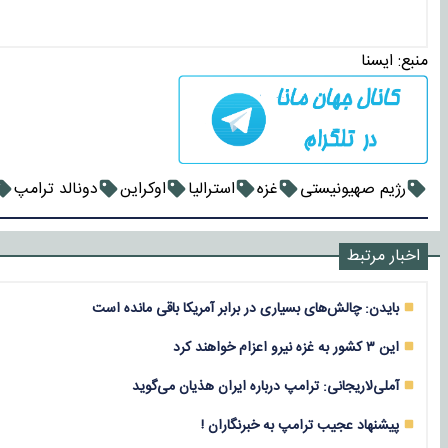
منبع:
ايسنا
رژیم صهیونیستی
غزه
استرالیا
اوکراین
دونالد ترامپ
اخبار مرتبط
بایدن: چالش‌های بسیاری در برابر آمریکا باقی‌ مانده است
این ۳ کشور به غزه نیرو اعزام خواهند کرد
آملی‌لاریجانی: ترامپ درباره ایران هذیان می‌گوید
پیشنهاد عجیب ترامپ به خبرنگاران !