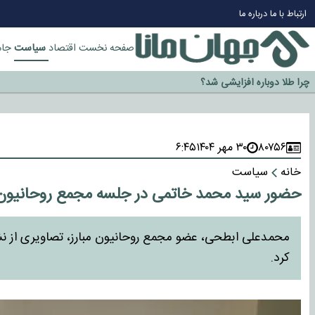
ارتباط با ما
درباره ما
سیاست
صفحه نخست
اقتصاد
جام
چرا طلا دوباره افزایشی شد؟
گزینه جدایی اوسمار روی میز مدیران پرسپولیس
آیا رئیس جمهور آمریکا قانون را دور می‌زند؟
اخراج رسمی چهره نامدار از پرسپولیس
۸۰۷۵۶
۳۰ مهر ۱۴۰۴
۶:۴۵
سازمان اطلاعات سپاه: پروژه دولت ترامپ برای مهار چین، روسیه و اروپا شکست 
خانه
سیاست
حضور سید محمد خاتمی در جلسه مجمع روحانیون 
محمدعلی ابطحی، عضو مجمع روحانیون مبارز، تصاویری از 
کرد.