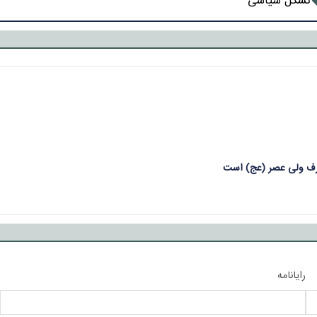
تشکل سیاسی
 طرف ولی عصر (عج) است
رایانامه