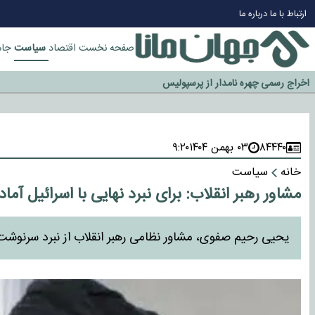
چرا طلا دوباره افزایشی شد؟
ارتباط با ما
درباره ما
گزینه جدایی اوسمار روی میز مدیران پرسپولیس
آیا رئیس جمهور آمریکا قانون را دور می‌زند؟
سیاست
صفحه نخست
اقتصاد
جام
اخراج رسمی چهره نامدار از پرسپولیس
سازمان اطلاعات سپاه: پروژه دولت ترامپ برای مهار چین، روسیه و اروپا شکست 
۸۴۴۴۰
۰۳ بهمن ۱۴۰۴
۹:۲۰
خانه
سیاست
مشاور رهبر انقلاب: برای نبرد نهایی با اسرائیل آما
یحیی رحیم صفوی، مشاور نظامی رهبر انقلاب از نبرد سرنوشت سا