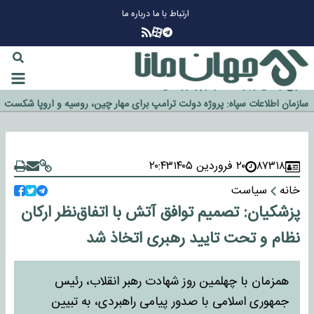
ارتباط با ما
درباره ما
چرا طلا دوباره افزایشی شد؟
گزینه جدایی اوسمار روی میز مدیران پرسپولیس
آیا رئیس جمهور آمریکا قانون را دور می‌زند؟
اخراج رسمی چهره نامدار از پرسپولیس
۸۷۳۱۸
۲۰ فروردین ۱۴۰۵
۲۰:۴۳
سازمان اطلاعات سپاه: پروژه دولت ترامپ برای مهار چین، روسیه و اروپا شکست
خانه
سیاست
خورد
پزشکیان: تصمیم توافق آتش‌ با اتفاق‌نظر ارکان
نظام و تحت تایید رهبری اتخاذ شد
همزمان با چهلمین روز شهادت رهبر انقلاب، رئیس
جمهوری اسلامی با صدور پیامی راهبردی، به تبیین