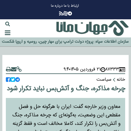
ارتباط با ما
درباره ما
چرا طلا دوباره افزایشی شد؟
گزینه جدایی اوسمار روی میز مدیران پرسپولیس
آیا رئیس جمهور آمریکا قانون را دور می‌زند؟
اخراج رسمی چهره نامدار از پرسپولیس
سازمان اطلاعات سپاه: پروژه دولت ترامپ برای مهار چین، روسیه و اروپا شکست
خورد
۸۷۳۳۳
۲۱ فروردین ۱۴۰۵
۹:۴۰
خانه
سیاست
چرخه مذاکره، جنگ و آتش‌بس نباید تکرار شود
معاون وزیر خارجه گفت: ایران با هرگونه حل و فصل
مقطعی این وضعیت، به‌گونه‌ای که چرخه مذاکره، جنگ
و آتش‌بس را تکرار کند، کاملا مخالف است و فقط گزینه