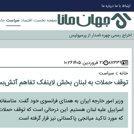
چرا طلا دوباره افزایشی شد؟
ارتباط با ما
درباره ما
گزینه جدایی اوسمار روی میز مدیران پرسپولیس
آیا رئیس جمهور آمریکا قانون را دور می‌زند؟
سیاست
صفحه نخست
اقتصاد
جام
اخراج رسمی چهره نامدار از پرسپولیس
سازمان اطلاعات سپاه: پروژه دولت ترامپ برای مهار چین، روسیه و اروپا شکست 
۸۷۳۳۹
۲۱ فروردین ۱۴۰۵
۱۰:۲۶
خانه
سیاست
توقف حملات به لبنان بخش لاینفک تفاهم آتش‌
وزیر امور خارجه ایران به همتای فرانسوی خود گفت: متاسف
اسراییل علیه لبنان هستیم. این درحالی است که توقف حملا
که مورد تاکید میانجی پاکستانی نیز قرار گرفته است.