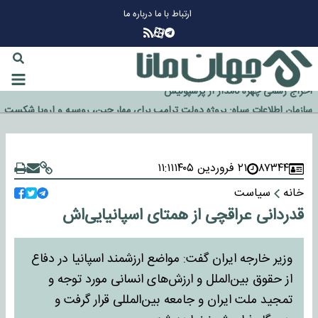
ارتباط با ما
درباره ما
چرا طلا دوباره افزایشی شد؟
گزینه جدایی اوسمار روی میز مدیران پرسپولیس
آیا رئیس جمهور آمریکا قانون را دور می‌زند؟
اخراج رسمی چهره نامدار از پرسپولیس
سازمان اطلاعات سپاه: پروژه دولت ترامپ برای مهار چین، روسیه و اروپا شکست
خورد
۸۷۳۴۴
۲۱ فروردین ۱۴۰۵
۱۱:۱۱
خانه
سیاست
قدردانی عراقچی از همتای اسپانیایی‌اش
وزیر خارجه ایران گفت: مواضع ارزشمند اسپانیا در دفاع
از حقوق بین‌الملل و ارزش‌های انسانی مورد توجه و
تمجید ملت ایران و جامعه بین‌المللی قرار گرفت و