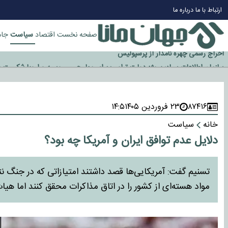
چرا طلا دوباره افزایشی شد؟
ارتباط با ما
درباره ما
گزینه جدایی اوسمار روی میز مدیران پرسپولیس
آیا رئیس جمهور آمریکا قانون را دور می‌زند؟
سیاست
صفحه نخست
اقتصاد
جام
اخراج رسمی چهره نامدار از پرسپولیس
سازمان اطلاعات سپاه: پروژه دولت ترامپ برای مهار چین، روسیه و اروپا شکست 
۸۷۴۱۶
۲۳ فروردین ۱۴۰۵
۱۴:۵
خانه
سیاست
دلایل عدم توافق ایران و آمریکا چه بود؟
تسنیم گفت: آمریکایی‌ها قصد داشتند امتیازاتی که در جنگ ن
مواد هسته‌ای از کشور را در اتاق مذاکرات محقق کنند اما هیات