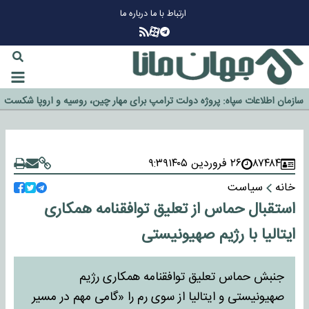
ارتباط با ما
درباره ما
چرا طلا دوباره افزایشی شد؟
گزینه جدایی اوسمار روی میز مدیران پرسپولیس
آیا رئیس جمهور آمریکا قانون را دور می‌زند؟
اخراج رسمی چهره نامدار از پرسپولیس
سازمان اطلاعات سپاه: پروژه دولت ترامپ برای مهار چین، روسیه و اروپا شکست
خورد
۸۷۴۸۴
۲۶ فروردین ۱۴۰۵
۹:۳۹
خانه
سیاست
استقبال حماس از تعلیق توافقنامه همکاری
ایتالیا با رژیم صهیونیستی
جنبش حماس تعلیق توافقنامه همکاری رژیم
صهیونیستی و ایتالیا از سوی رم را «گامی مهم در مسیر