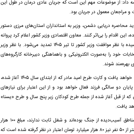
امه داد: از موضوعات مهم این است که جریان عادی درمان در طول این
و مراجعان معمول در جریان بود.
د محاصره دریایی دشمن، وزیر به استانداران استان‌های مرزی دستور
ه، این اقدام را بی‌اثر کنند. معاون اقتصادی وزیر کشور اعلام کرد پروانه
فعالیت تشکل‌های قانونی و فعال که مدت اعتبارشان به پایان رسیده با نظر موافقت وزیر کشور تا تیر ۱۴۰۵ تمدید می‌شود. با نظر وزیر
ت خود را به‌صورت الکترونیکی و باهماهنگی دبیرخانه کارگروه‌های
ی بهره‌مند شوند.
مهاجرانی ادامه داد: وزارت کار اعلام کرده برنامه‌های حمایتی ادامه خواهد یافت و کارت طرح امید مادر که از ابتدای سال ۱۴۰۵ آغاز شده،
د که تا پایان دو سالگی فرزند فعال خواهد بود و از این اعتبار برای نیازهای
 از قبل آغاز شده از جمله طرح کودکان زیر پنج سال و طرح «یسنا»
هد یافت.
وی یادآور شد: وزارت اقتصاد اعلام کرد برای خانوارهایی که در مناطق آسیب‌دیده از جنگ بوده‌اند و شغل ثابت ندارند، مبلغ ۱۰۰ هزار
میلیارد تومان تسهیلات پیش‌بینی شده و برای بنگاه‌های کوچک کمتر از ۵۰ نفر نیز ۸۰ هزار میلیارد تومان اعتبار در نظر گرفته شده است که