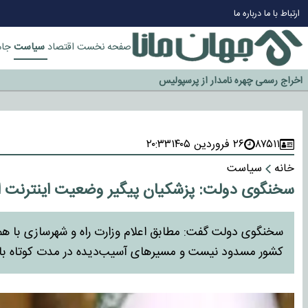
چرا طلا دوباره افزایشی شد؟
ارتباط با ما
درباره ما
گزینه جدایی اوسمار روی میز مدیران پرسپولیس
آیا رئیس جمهور آمریکا قانون را دور می‌زند؟
سیاست
صفحه نخست
اقتصاد
جام
اخراج رسمی چهره نامدار از پرسپولیس
سازمان اطلاعات سپاه: پروژه دولت ترامپ برای مهار چین، روسیه و اروپا شکست 
۸۷۵۱۱
۲۶ فروردین ۱۴۰۵
۲۰:۳۳
خانه
سیاست
سخنگوی دولت: پزشکیان پیگیر وضعیت اینترنت 
سخنگوی دولت گفت: مطابق اعلام وزارت راه و شهرسازی با همکا
کشور مسدود نیست و مسیرهای آسیب‌دیده در مدت کوتاه بازگ