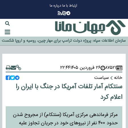
ارتباط با ما
درباره ما
چرا طلا دوباره افزایشی شد؟
گزینه جدایی اوسمار روی میز مدیران پرسپولیس
آیا رئیس جمهور آمریکا قانون را دور می‌زند؟
اخراج رسمی چهره نامدار از پرسپولیس
سازمان اطلاعات سپاه: پروژه دولت ترامپ برای مهار چین، روسیه و اروپا شکست
خورد
۸۷۵۲۱
۲۶ فروردین ۱۴۰۵
۲۲:۴۴
خانه
سیاست
سنتکام آمار تلفات آمریکا در جنگ با ایران را
اعلام کرد
مرکز فرماندهی مرکزی آمریکا (سنتکام) از مجروح شدن
حدود ۴۰۰ نفر از نیروهای خود در جریان تجاوز علیه