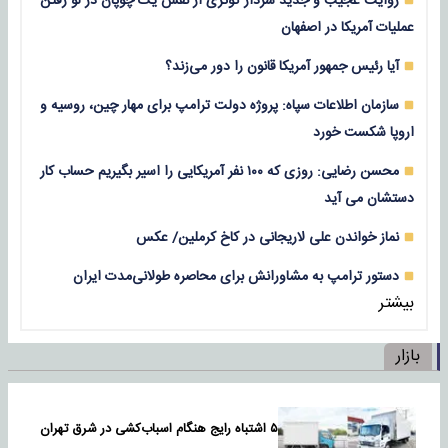
روایت عجیب و جدید سردار کوثری از نقش یک چوپان در لو رفتن
عملیات آمریکا در اصفهان
آیا رئیس جمهور آمریکا قانون را دور می‌زند؟
سازمان اطلاعات سپاه: پروژه دولت ترامپ برای مهار چین، روسیه و
اروپا شکست خورد
محسن رضایی: روزی که ۱۰۰ نفر آمریکایی را اسیر بگیریم حساب کار
دستشان می آید
نماز خواندن علی لاریجانی در کاخ کرملین/ عکس
دستور ترامپ به مشاورانش برای محاصره طولانی‌مدت ایران
بیشتر
بازار
۵ اشتباه رایج هنگام اسباب‌کشی در شرق تهران