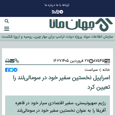
ارتباط با ما
درباره ما
چرا طلا دوباره افزایشی شد؟
گزینه جدایی اوسمار روی میز مدیران پرسپولیس
آیا رئیس جمهور آمریکا قانون را دور می‌زند؟
اخراج رسمی چهره نامدار از پرسپولیس
سازمان اطلاعات سپاه: پروژه دولت ترامپ برای مهار چین، روسیه و اروپا شکست
خورد
۸۷۵۴۵
۲۷ فروردین ۱۴۰۵
۱۶:۲۷
خانه
سیاست
اسراییل نخستین سفیر خود در سومالی‌لند را
تعیین کرد
رژیم صهیونیستی، سفیر اقتصادی سیار خود در قاهره
آفریقا را به عنوان نخستین سفیر خود در سومالی‌لند