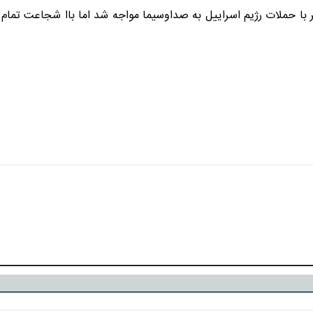
با حملات رژیم اسراییل به صداوسیما مواجه شد اما باا شجاعت تمام