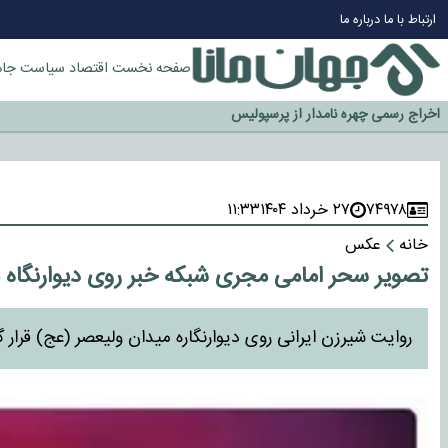
چرا طلا دوباره افزایشی شد؟
ارتباط با ما
درباره ما
گزینه جدایی اوسمار روی میز مدیران پرسپولیس
آیا رئیس جمهور آمریکا قانون را دور می‌زند؟
صفحه نخست
اقتصاد
سیاست
جام
اخراج رسمی چهره نامدار از پرسپولیس
سازمان اطلاعات سپاه: پروژه دولت ترامپ برای مهار چین، روسیه و اروپا شکست 
۷۴۹۷۸
۲۷ خرداد ۱۴۰۴
۱۱:۳۳
خانه
عکس
تصویر سحر امامی مجری شبکه خبر روی دیوارنگاه 
روایت شیرزن ایرانی روی دیوارنگاره میدان ولیعصر (عج) قرار 