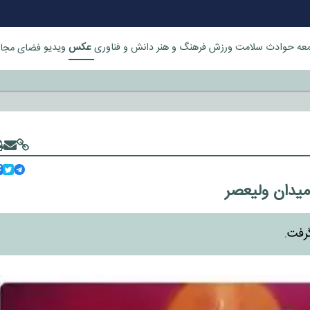
عکس
عه
حوادث
سلامت
ورزش
فرهنگ و هنر
دانش و فناوری
ویدیو
فضای مجا
خورد
میدان ولیعصر
گرفت.