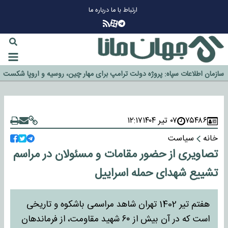
ارتباط با ما
درباره ما
چرا طلا دوباره افزایشی شد؟
گزینه جدایی اوسمار روی میز مدیران پرسپولیس
آیا رئیس جمهور آمریکا قانون را دور می‌زند؟
اخراج رسمی چهره نامدار از پرسپولیس
۷۵۴۸۶
۰۷ تیر ۱۴۰۴
۱۲:۱۷
سازمان اطلاعات سپاه: پروژه دولت ترامپ برای مهار چین، روسیه و اروپا شکست
خانه
سیاست
خورد
تصاویری از حضور مقامات و مسئولان در مراسم
تشییع شهدای حمله اسراییل
هفتم تیر 1402 تهران شاهد مراسمی باشکوه و تاریخی
است که در آن بیش از ۶۰ شهید مقاومت، از فرماندهان