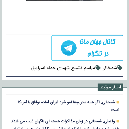
شمخانی
مراسم تشییع شهدای حمله اسراییل
اخبار مرتبط
شمخانی: اگر همه تحریم‌ها لغو شود ایران آماده توافق با آمریکا
است
واعظی: شمخانی در زمان مذاکرات هسته ای ناگهان غیب می شد/