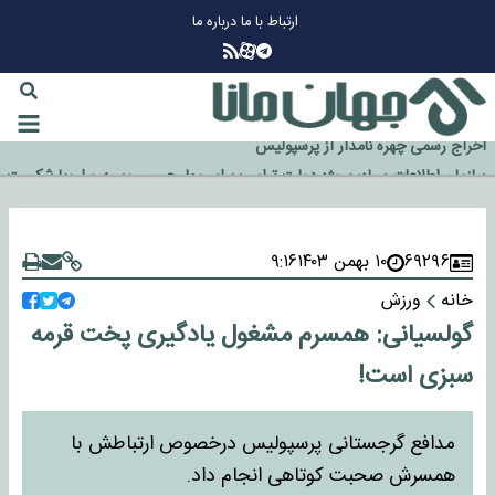
ارتباط با ما
درباره ما
چرا طلا دوباره افزایشی شد؟
گزینه جدایی اوسمار روی میز مدیران پرسپولیس
آیا رئیس جمهور آمریکا قانون را دور می‌زند؟
اخراج رسمی چهره نامدار از پرسپولیس
سازمان اطلاعات سپاه: پروژه دولت ترامپ برای مهار چین، روسیه و اروپا شکست
خورد
۶۹۲۹۶
۱۰ بهمن ۱۴۰۳
۹:۱۶
خانه
ورزش
گولسیانی: همسرم مشغول یادگیری پخت قرمه
سبزی است!
مدافع گرجستانی پرسپولیس درخصوص ارتباطش با
همسرش صحبت کوتاهی انجام داد.