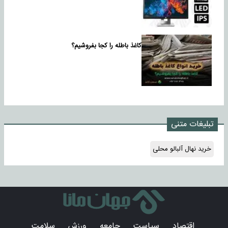
کاغذ باطله را کجا بفروشیم؟
تبلیغات متنی
خرید نهال آلبالو محلی
اقتصاد
سیاست
جامعه
ورزش
سلامت