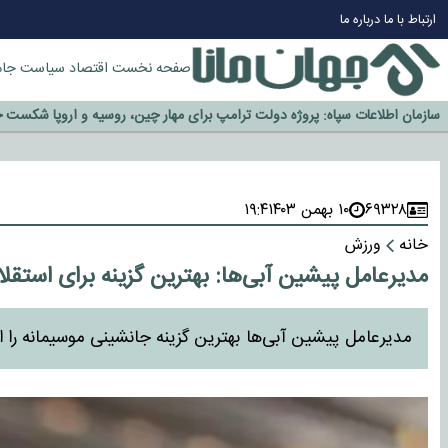
ارتباط با ما
درباره ما
صفحه نخست
اقتصاد
سیاست
جام
چرا طلا دوباره افزایشی شد؟
گزینه جدایی اوسمار روی میز مدیران پرسپولیس
آیا رئیس جمهور آمریکا قانون را دور می‌زند؟
اخراج رسمی چهره نامدار از پرسپولیس
۶۹۳۲۸
۱۰ بهمن ۱۴۰۳
۱۹:۴
سازمان اطلاعات سپاه: پروژه دولت ترامپ برای مهار چین، روسیه و اروپا شکست 
خانه
ورزش
مدیرعامل پیشین آبی‌ها: بهترین گزینه برای استق
مدیرعامل پیشین آبی‌ها بهترین گزینه جانشینی موسیمانه را اع