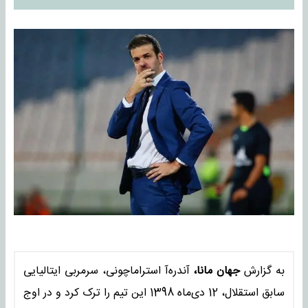
به گزارش
جهان مانا،
آندره‌آ استراماچونی، سرمربی ایتالیایی
سابق استقلال، 12 دی‌ماه 1398 این تیم را ترک کرد و در اوج