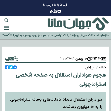
ارتباط با ما
درباره ما
چرا طلا دوباره افزایشی شد؟
گزینه جدایی اوسمار روی میز مدیران پرسپولیس
آیا رئیس جمهور آمریکا قانون را دور می‌زند؟
اخراج رسمی چهره نامدار از پرسپولیس
سازمان اطلاعات سپاه: پروژه دولت ترامپ برای مهار چین، روسیه و اروپا شکست
خورد
۶۹۳۴۰
۱۰ بهمن ۱۴۰۳
۲۱:۱۰
خانه
ورزش
هجوم هواداران استقلال به صفحه شخصی
استراماچونی
هواداران استقلال تعداد کامنت‌های پست استراماچونی
را به 10 میلیون رساندند.