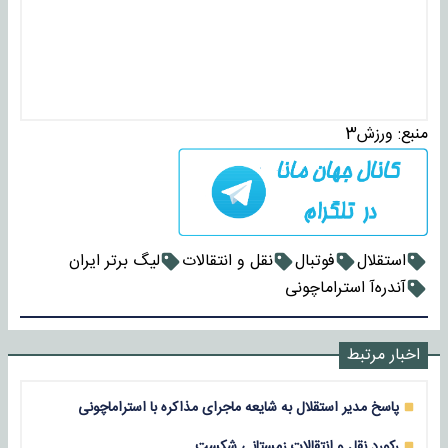
منبع:
ورزش3
استقلال
فوتبال
نقل و انتقالات
لیگ برتر ایران
آندره‌آ استراماچونی
اخبار مرتبط
پاسخ مدیر استقلال به شایعه ماجرای مذاکره با استراماچونی
رکورد نقل و انتقالات زمستانی شکست