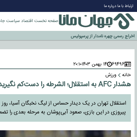
چرا طلا دوباره افزایشی شد؟
ارتباط با ما
درباره ما
گزینه جدایی اوسمار روی میز مدیران پرسپولیس
آیا رئیس جمهور آمریکا قانون را دور می‌زند؟
صفحه نخست
اقتصاد
سیاست
جام
اخراج رسمی چهره نامدار از پرسپولیس
سازمان اطلاعات سپاه: پروژه دولت ترامپ برای مهار چین، روسیه و اروپا شکست 
۶۹۴۹۶
۱۴ بهمن ۱۴۰۳
۲۰:۱۰
خانه
ورزش
هشدار AFC به استقلال؛ الشرطه را دست‌کم نگیرید
پیروزی در این بازی، صعود آبی‌پوشان به مرحله بعدی را تضم