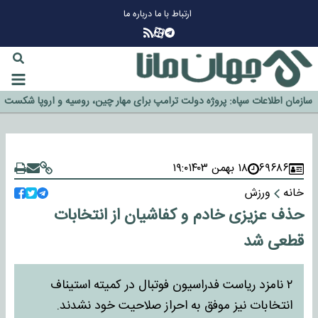
ارتباط با ما
درباره ما
چرا طلا دوباره افزایشی شد؟
گزینه جدایی اوسمار روی میز مدیران پرسپولیس
آیا رئیس جمهور آمریکا قانون را دور می‌زند؟
اخراج رسمی چهره نامدار از پرسپولیس
سازمان اطلاعات سپاه: پروژه دولت ترامپ برای مهار چین، روسیه و اروپا شکست
خورد
۶۹۶۸۶
۱۸ بهمن ۱۴۰۳
۱۹:۰
خانه
ورزش
حذف عزیزی خادم و کفاشیان از انتخابات
قطعی شد
۲ نامزد ریاست فدراسیون فوتبال در کمیته استیناف
انتخابات نیز موفق به احراز صلاحیت خود نشدند.