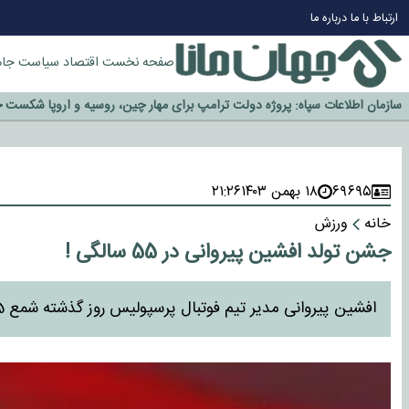
چرا طلا دوباره افزایشی شد؟
ارتباط با ما
درباره ما
گزینه جدایی اوسمار روی میز مدیران پرسپولیس
صفحه نخست
اقتصاد
سیاست
جام
آیا رئیس جمهور آمریکا قانون را دور می‌زند؟
اخراج رسمی چهره نامدار از پرسپولیس
سازمان اطلاعات سپاه: پروژه دولت ترامپ برای مهار چین، روسیه و اروپا شکست 
۶۹۶۹۵
۱۸ بهمن ۱۴۰۳
۲۱:۲۶
خانه
ورزش
جشن تولد افشین پیروانی در 55 سالگی !
افشین پیروانی مدیر تیم فوتبال پرسپولیس روز گذشته شمع 55 سالگی خود را فوت کرد.