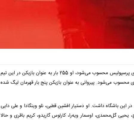
افشین پیروانی یکی از پرسابقه‌ترین چهره‌های پرسپولیس محسوب می‌شود، او 255 بار به عنوان بازیکن در این تیم
زی محسوب می‌شود. پیروانی به عنوان بازیکن پنج بار قهرمان لیگ شده
در این باشگاه داشت. او دستیار افشین قطبی، نلو وینگادا و علی دایی
چ، یحیی گل‌محمدی، اوسمار ویه‌را، کارلوس گاریدو، کریم باقری و حالا