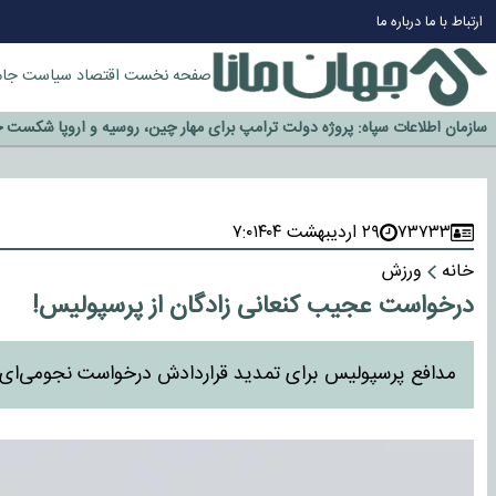
ارتباط با ما
درباره ما
چرا طلا دوباره افزایشی شد؟
صفحه نخست
اقتصاد
سیاست
جام
گزینه جدایی اوسمار روی میز مدیران پرسپولیس
آیا رئیس جمهور آمریکا قانون را دور می‌زند؟
اخراج رسمی چهره نامدار از پرسپولیس
سازمان اطلاعات سپاه: پروژه دولت ترامپ برای مهار چین، روسیه و اروپا شکست 
۷۳۷۳۳
۲۹ اردیبهشت ۱۴۰۴
۷:۰
خانه
ورزش
درخواست عجیب کنعانی زادگان از پرسپولیس!
مدافع پرسپولیس برای تمدید قراردادش درخواست نجومی‌ای 