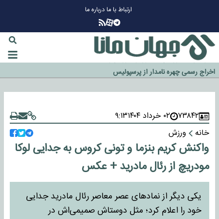
ارتباط با ما
درباره ما
چرا طلا دوباره افزایشی شد؟
گزینه جدایی اوسمار روی میز مدیران پرسپولیس
آیا رئیس جمهور آمریکا قانون را دور می‌زند؟
اخراج رسمی چهره نامدار از پرسپولیس
۷۳۸۴۲
۰۲ خرداد ۱۴۰۴
۹:۱۳
سازمان اطلاعات سپاه: پروژه دولت ترامپ برای مهار چین، روسیه و اروپا شکست
خانه
ورزش
خورد
واکنش کریم بنزما و تونی کروس به جدایی لوکا
مودریچ از رئال مادرید + عکس
یکی دیگر از نماد‌های عصر معاصر رئال مادرید جدایی
خود را اعلام کرد؛ مثل دوستاش صمیمی‌اش در