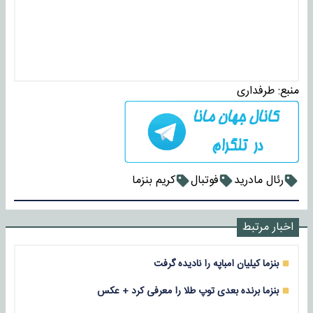
منبع:
طرفداری
رئال مادرید
فوتبال
کریم بنزما
اخبار مرتبط
بنزما کیلیان امباپه را نادیده گرفت
بنزما برنده بعدی توپ طلا را معرفی کرد + عکس