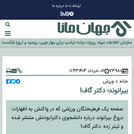
ارتباط با ما
درباره ما
چرا طلا دوباره افزایشی شد؟
گزینه جدایی اوسمار روی میز مدیران پرسپولیس
آیا رئیس جمهور آمریکا قانون را دور می‌زند؟
اخراج رسمی چهره نامدار از پرسپولیس
سازمان اطلاعات سپاه: پروژه دولت ترامپ برای مهار چین، روسیه و اروپا شکست
خورد
۷۳۹۸۰
۰۷ خرداد ۱۴۰۴
۱۱:۴۳
خانه
ورزش
بیرانوند؛ دکتر گاف!
صفحه یک فرهیختگان ورزشی ‌که در واکنش به اظهارات
دروغ بیرانوند درباره دانشجوی دکترابودنش منتشر شده
و تیتر زده: دکتر گاف!