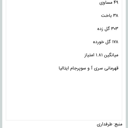
۴۹ مساوی
۳۸ باخت
۳۰۳ گل زده
۱۷۸ گل خورده
میانگین ۱.۸۱ امتیاز
قهرمانی سری آ و سوپرجام ایتالیا
منبع:
طرفداری