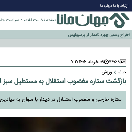
چرا طلا دوباره افزایشی شد؟
ارتباط با ما
درباره ما
گزینه جدایی اوسمار روی میز مدیران پرسپولیس
آیا رئیس جمهور آمریکا قانون را دور می‌زند؟
صفحه نخست
اقتصاد
سیاست
جام
اخراج رسمی چهره نامدار از پرسپولیس
سازمان اطلاعات سپاه: پروژه دولت ترامپ برای مهار چین، روسیه و اروپا شکست 
۷۴۰۶۹
۰۹ خرداد ۱۴۰۴
۷:۱۷
خانه
ورزش
بازگشت ستاره مغضوب استقلال به مستطیل سبز !
ستاره خارجی و مغضوب استقلال در دیدار با ملوان به میادین