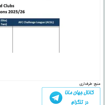
منبع:
طرفداری