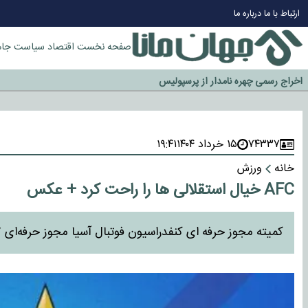
چرا طلا دوباره افزایشی شد؟
ارتباط با ما
درباره ما
گزینه جدایی اوسمار روی میز مدیران پرسپولیس
آیا رئیس جمهور آمریکا قانون را دور می‌زند؟
صفحه نخست
اقتصاد
سیاست
جام
اخراج رسمی چهره نامدار از پرسپولیس
سازمان اطلاعات سپاه: پروژه دولت ترامپ برای مهار چین، روسیه و اروپا شکست 
۷۴۳۳۷
۱۵ خرداد ۱۴۰۴
۱۹:۴۱
خانه
ورزش
AFC خیال استقلالی ها را راحت کرد + عکس
کمیته مجوز حرفه ای کنفدراسیون فوتبال آسیا مجوز حرفه‌ای ۷ باشگاه را که از سوی ایران حائز دریافت شده بودند را تایید کرد.