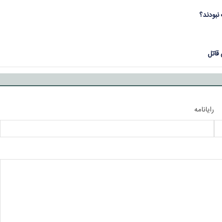
نبودند؟
قاتل
رایانامه