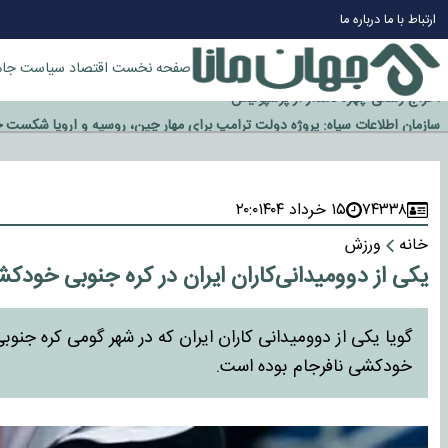
چرا طلا دوباره افزایشی شد؟
ارتباط با ما
درباره ما
گزینه جدایی اوسمار روی میز مدیران پرسپولیس
آیا رئیس جمهور آمریکا قانون را دور می‌زند؟
صفحه نخست
اقتصاد
سیاست
جام
اخراج رسمی چهره نامدار از پرسپولیس
سازمان اطلاعات سپاه: پروژه دولت ترامپ برای مهار چین، روسیه و اروپا شکست 
۷۴۳۳۸
۱۵ خرداد ۱۴۰۴
۲۰:۰
خانه
ورزش
یکی از دوومیدانی‌کاران ایران در کره جنوبی خودک
گویا یکی از دوومیدانی کاران ایران که در شهر گومی کره جنو
خودکشی نافرجام بوده است.