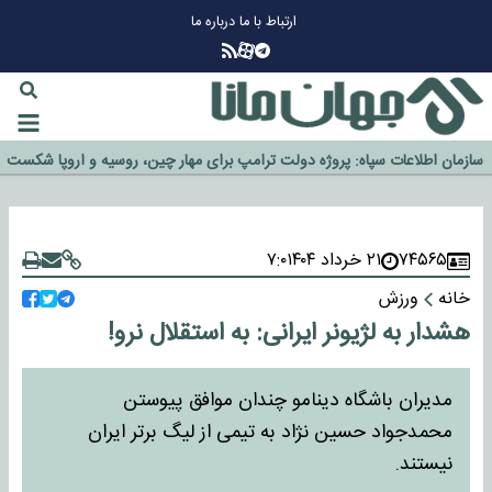
ارتباط با ما
درباره ما
چرا طلا دوباره افزایشی شد؟
گزینه جدایی اوسمار روی میز مدیران پرسپولیس
آیا رئیس جمهور آمریکا قانون را دور می‌زند؟
اخراج رسمی چهره نامدار از پرسپولیس
سازمان اطلاعات سپاه: پروژه دولت ترامپ برای مهار چین، روسیه و اروپا شکست
خورد
۷۴۵۶۵
۲۱ خرداد ۱۴۰۴
۷:۰
خانه
ورزش
هشدار به لژیونر ایرانی: به استقلال نرو!
مدیران باشگاه دینامو چندان موافق پیوستن
محمدجواد حسین نژاد به تیمی از لیگ برتر ایران
نیستند.