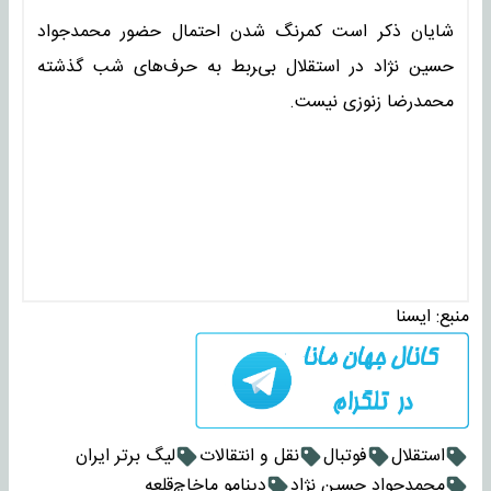
شایان ذکر است کمرنگ شدن احتمال حضور محمدجواد
حسین نژاد در استقلال بی‌‍ربط به حرف‌های شب گذشته
محمدرضا زنوزی نیست.
منبع:
ايسنا
استقلال
فوتبال
نقل و انتقالات
لیگ برتر ایران
محمدجواد حسین نژاد
دینامو ماخاچ‌قلعه