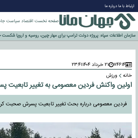
ارتباط با ما
درباره ما
صفحه نخست
اقتصاد
سیاست
جام
چرا طلا دوباره افزایشی شد؟
گزینه جدایی اوسمار روی میز مدیران پرسپولیس
آیا رئیس جمهور آمریکا قانون را دور می‌زند؟
اخراج رسمی چهره نامدار از پرسپولیس
سازمان اطلاعات سپاه: پروژه دولت ترامپ برای مهار چین، روسیه و اروپا شکست 
۷۴۶۱۴
۲۱ خرداد ۱۴۰۴
۲۳:۴۱
خانه
ورزش
اولین واکنش فردین معصومی به تغییر تابعیت پ
فردین معصومی درباره بحث تغییر تابعیت پسرش صحبت کرد