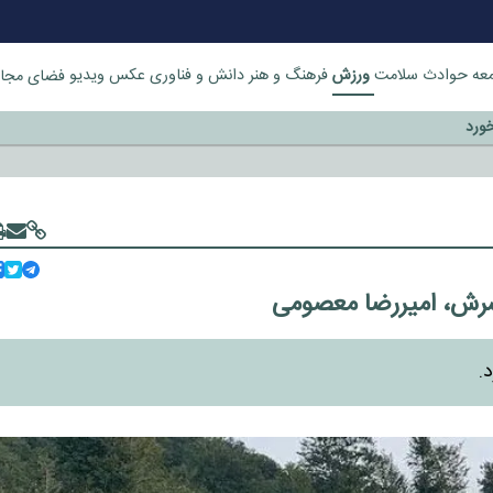
ورزش
عه
حوادث
سلامت
فرهنگ و هنر
دانش و فناوری
عکس
ویدیو
فضای مجا
خورد
سرش، امیررضا معصومی
.