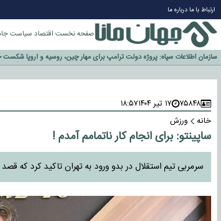
چرا طلا دوباره افزایشی شد؟
ارتباط با ما
درباره ما
گزینه جدایی اوسمار روی میز مدیران پرسپولیس
آیا رئیس جمهور آمریکا قانون را دور می‌زند؟
صفحه نخست
اقتصاد
سیاست
جام
اخراج رسمی چهره نامدار از پرسپولیس
سازمان اطلاعات سپاه: پروژه دولت ترامپ برای مهار چین، روسیه و اروپا شکست 
۷۵۸۴۸
۱۷ تیر ۱۴۰۴
۱۸:۵۷
خانه
ورزش
ساپینتو: برای انجام کار ناتمامم آمدم !
سرمربی تیم استقلال در بدو ورود به تهران تاکید کرد که قصد دار