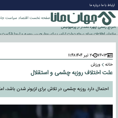
چرا طلا دوباره افزایشی شد؟
ارتباط با ما
درباره ما
گزینه جدایی اوسمار روی میز مدیران پرسپولیس
آیا رئیس جمهور آمریکا قانون را دور می‌زند؟
صفحه نخست
اقتصاد
سیاست
جام
اخراج رسمی چهره نامدار از پرسپولیس
سازمان اطلاعات سپاه: پروژه دولت ترامپ برای مهار چین، روسیه و اروپا شکست 
۷۶۰۱۳
۲۰ تیر ۱۴۰۴
۱۱:۴۸
خانه
ورزش
علت اختلاف روزبه چشمی و استقلال
احتمال دارد روزبه چشمی در تلاش برای لژیونر شدن باشد، اما د