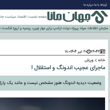
چرا طلا دوباره افزایشی شد؟
ارتباط با ما
درباره ما
گزینه جدایی اوسمار روی میز مدیران پرسپولیس
صفحه نخست
اقتصاد
سیاست
جام
آیا رئیس جمهور آمریکا قانون را دور می‌زند؟
اخراج رسمی چهره نامدار از پرسپولیس
سازمان اطلاعات سپاه: پروژه دولت ترامپ برای مهار چین، روسیه و اروپا شکست 
۷۶۰۴۲
۲۰ تیر ۱۴۰۴
۱۸:۰
خانه
ورزش
ماجرای عجیب اندونگ و استقلال !
وضعیت دیدیه اندونگ هنوز مشخص نیست و مانند یک پازل هر