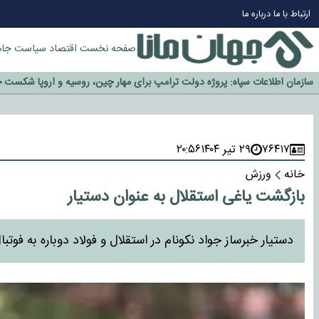
چرا طلا دوباره افزایشی شد؟
ارتباط با ما
درباره ما
گزینه جدایی اوسمار روی میز مدیران پرسپولیس
آیا رئیس جمهور آمریکا قانون را دور می‌زند؟
صفحه نخست
اقتصاد
سیاست
جام
اخراج رسمی چهره نامدار از پرسپولیس
سازمان اطلاعات سپاه: پروژه دولت ترامپ برای مهار چین، روسیه و اروپا شکست 
۷۶۴۱۷
۲۹ تیر ۱۴۰۴
۲۰:۵۶
خانه
ورزش
بازگشت یاغی استقلال به عنوان دستیار
دستیار خبرساز جواد نکونام در استقلال و فولاد دوباره به فوتبا