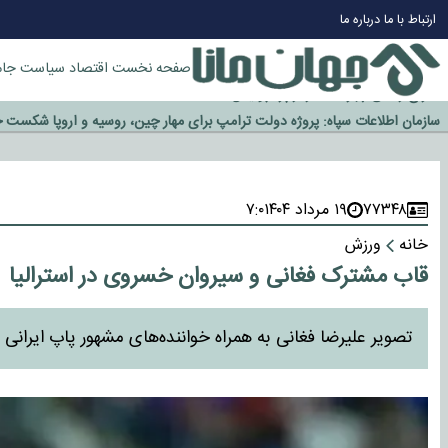
ارتباط با ما
درباره ما
چرا طلا دوباره افزایشی شد؟
گزینه جدایی اوسمار روی میز مدیران پرسپولیس
صفحه نخست
اقتصاد
سیاست
جام
آیا رئیس جمهور آمریکا قانون را دور می‌زند؟
اخراج رسمی چهره نامدار از پرسپولیس
سازمان اطلاعات سپاه: پروژه دولت ترامپ برای مهار چین، روسیه و اروپا شکست 
۷۷۳۴۸
۱۹ مرداد ۱۴۰۴
۷:۰
خانه
ورزش
قاب مشترک فغانی و سیروان خسروی در استرالیا
تصویر علیرضا فغانی به همراه خواننده‌های مشهور پاپ ایرانی در