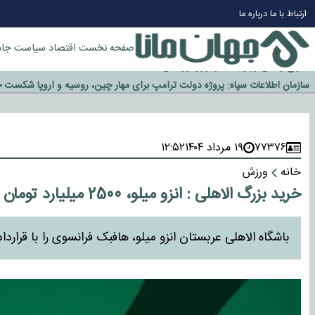
چرا طلا دوباره افزایشی شد؟
ارتباط با ما
درباره ما
گزینه جدایی اوسمار روی میز مدیران پرسپولیس
آیا رئیس جمهور آمریکا قانون را دور می‌زند؟
صفحه نخست
اقتصاد
سیاست
جام
اخراج رسمی چهره نامدار از پرسپولیس
سازمان اطلاعات سپاه: پروژه دولت ترامپ برای مهار چین، روسیه و اروپا شکست 
۷۷۳۷۶
۱۹ مرداد ۱۴۰۴
۱۲:۵۲
خانه
ورزش
خرید بزرگ الاهلی : انزو میلو، 2500 میلیارد تومان !
باشگاه الاهلی عربستان انزو میلو، هافبک فرانسوی را با قراردادی 28 ‌میلیون یورویی از اشتوتگارت به خدمت گر