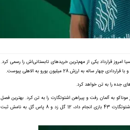
 امروز قرارداد یکی از مهم‌ترین خریدهای تابستانی‌اش را رسمی ‌کرد.
 میلو محصول آکادمی باشگاه موناکو است. او در سال 2021 از ‌موناکو به آلمان رفت و پیراهن اشتوتگارت را به تن کرد. بهترین فصل
‌فوتبالی میلو فصل گذشته بود. این هافبک خلاق فرانسوی برای ‌اشتوتگارت 43 بازی انجام داد، 12 گل زد و 8 پاس گل به نامش ثبت