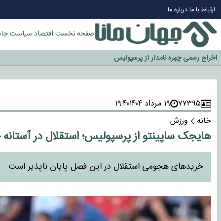
چرا طلا دوباره افزایشی شد؟
ارتباط با ما
درباره ما
گزینه جدایی اوسمار روی میز مدیران پرسپولیس
آیا رئیس جمهور آمریکا قانون را دور می‌زند؟
صفحه نخست
اقتصاد
سیاست
جام
اخراج رسمی چهره نامدار از پرسپولیس
سازمان اطلاعات سپاه: پروژه دولت ترامپ برای مهار چین، روسیه و اروپا شکست 
۷۷۳۹۵
۱۹ مرداد ۱۴۰۴
۱۹:۴۰
خانه
ورزش
هایجک ساپینتو از پرسپولیس؛ استقلال در آستانه 
خریدهای هجومی استقلال در این فصل پایان ناپذیر است.