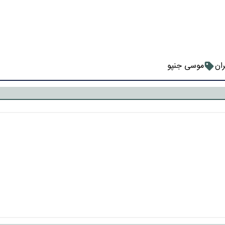
ران
موسی جنپو