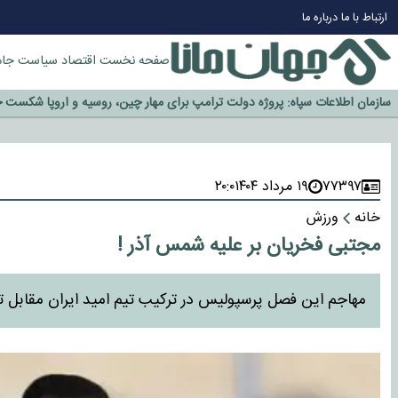
ارتباط با ما
درباره ما
صفحه نخست
اقتصاد
سیاست
جام
چرا طلا دوباره افزایشی شد؟
گزینه جدایی اوسمار روی میز مدیران پرسپولیس
آیا رئیس جمهور آمریکا قانون را دور می‌زند؟
اخراج رسمی چهره نامدار از پرسپولیس
۷۷۳۹۷
۱۹ مرداد ۱۴۰۴
۲۰:۰
سازمان اطلاعات سپاه: پروژه دولت ترامپ برای مهار چین، روسیه و اروپا شکست 
خانه
ورزش
مجتبی فخریان بر علیه شمس آذر !
مهاجم این فصل پرسپولیس در ترکیب تیم امید ایران مقابل ت