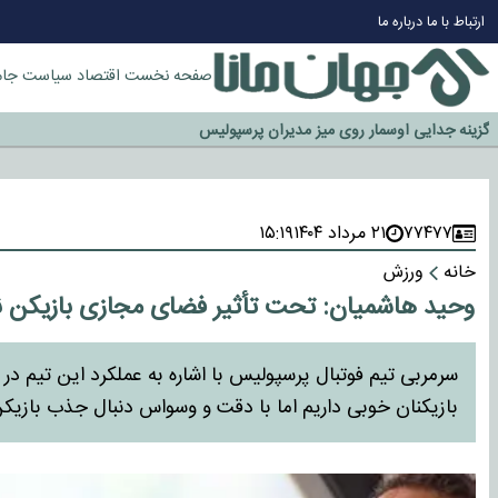
ارتباط با ما
درباره ما
صفحه نخست
اقتصاد
سیاست
جام
چرا طلا دوباره افزایشی شد؟
گزینه جدایی اوسمار روی میز مدیران پرسپولیس
آیا رئیس جمهور آمریکا قانون را دور می‌زند؟
اخراج رسمی چهره نامدار از پرسپولیس
سازمان اطلاعات سپاه: پروژه دولت ترامپ برای مهار چین، روسیه و اروپا شکست 
۷۷۴۷۷
۲۱ مرداد ۱۴۰۴
۱۵:۱۹
خانه
ورزش
وحید هاشمیان: تحت تأثیر فضای مجازی بازیکن ن
سرمربی تیم فوتبال پرسپولیس با اشاره به عملکرد این تیم د
بازیکنان خوبی داریم اما با دقت و وسواس دنبال جذب بازیک