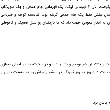
سهمیه آسیا بگیریم، و اگه دو فصل پیش اون ناحقی صورت نمی‌گرفت، الان ۲ قهرمانی لیگ، یک قهرمانی جام حذفی و یک سوپرکاپ
 کرده بودیم. این عملکرد در ۴ سال، برای تیمی که در ۱۰ سالِ قبلش فقط یک جام حذفی گرفته بود، شایسته توجه و قدردانی
ی به افکار عمومی جهت داد که ما بازیکنان رو نسل ضعیف و ناموفقی
ست و پشتیبان هم بودیم و بدون ادعا و در سکوت، نه در فضای مجازی
وصیات داره روز به روز کمرنگ تر میشه و جاش رو به منفعت طلبی و
پایان برد: