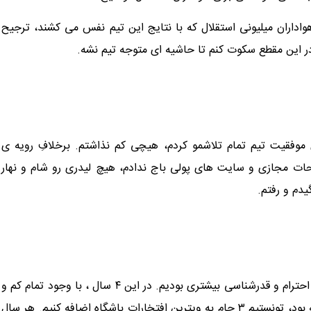
اداران میلیونی استقلال که با نتایج این تیم نفس می کشند، ترجیح
 در این مقطع سکوت کنم تا حاشیه ای متوجه تیم نشه.
ی موفقیت تیم تمام تلاشمو کردم، هیچی کم نذاشتم. برخلافِ رویه ی
فحات مجازی و سایت های پولی باج ندادم، هیچ لیدری رو شام و نهار
یدم و رفتم.
من و بازیکنانی که در این چند سال در خدمت تیم بودیم مستحق احترام و قدرشناسی بیشتری بودیم. در این ۴ سال ، با وجود تمام کم و
کاستی های عجیب و غریب و بی ثباتی ها و تغییرات متعددی که بود، تونستیم ۳ جام به ویترین افتخارات باشگاه اضافه کنیم. هر سال