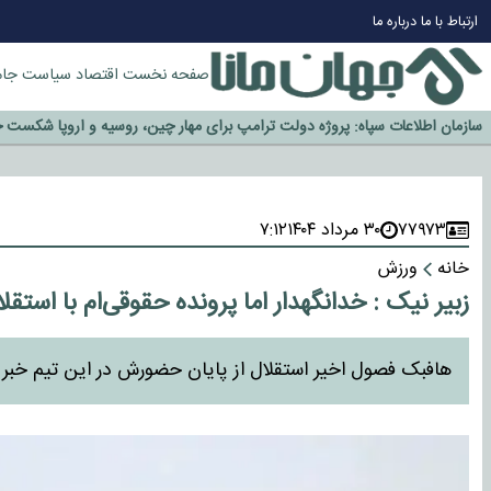
ارتباط با ما
درباره ما
صفحه نخست
اقتصاد
سیاست
جام
چرا طلا دوباره افزایشی شد؟
گزینه جدایی اوسمار روی میز مدیران پرسپولیس
آیا رئیس جمهور آمریکا قانون را دور می‌زند؟
اخراج رسمی چهره نامدار از پرسپولیس
۷۷۹۷۳
۳۰ مرداد ۱۴۰۴
۷:۱۲
سازمان اطلاعات سپاه: پروژه دولت ترامپ برای مهار چین، روسیه و اروپا شکست 
خانه
ورزش
زبیر نیک : خدانگهدار اما پرونده حقوقی‌ام با استق
هافبک فصول اخیر استقلال از پایان حضورش در این تیم خبر د